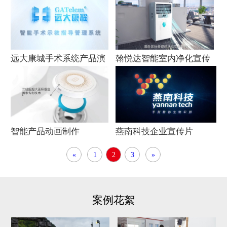
频
告拍摄
远大康城手术系统产品演
翰悦达智能室内净化宣传
示视频
片
智能产品动画制作
燕南科技企业宣传片
«
1
2
3
»
案例花絮