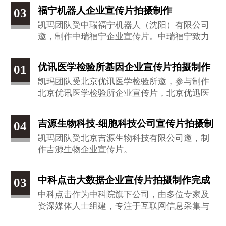
品
福宁机器人企业宣传片拍摄制作
03
凯玛团队受中瑞福宁机器人（沈阳）有限公司
邀，制作中瑞福宁企业宣传片。中瑞福宁致力
于高端机器人的研发和制造，拥有多家子公
司。
优讯医学检验所基因企业宣传片拍摄制作
01
凯玛团队受北京优讯医学检验所邀，参与制作
完成
北京优讯医学检验所企业宣传片，北京优迅医
学检验所有限公司是一家专注于以基因组测序
为核心的分子遗传检测和个性化健康管理服务
吉源生物科技-细胞科技公司宣传片拍摄制
04
型公司，主要从事检验科医疗服务。在生物基
凯玛团队受北京吉源生物科技有限公司邀，制
因检测方面有着强大的软硬件实力。
作完成
作吉源生物企业宣传片。
中科点击大数据企业宣传片拍摄制作完成
03
中科点击作为中科院旗下公司，由多位专家及
资深媒体人士组建，专注于互联网信息采集与
数据挖掘、搜索引擎核心技术、自然语言智能