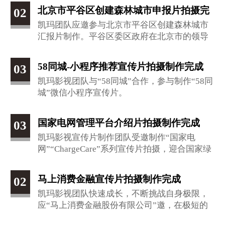
引擎。在这片充满竞争的热土上，盛隆电气以
北京市平谷区创建森林城市申报片拍摄完
02
其对技术创新的执着追求和产品品质的严格把
凯玛团队应邀参与北京市平谷区创建森林城市
控，彰显了不断攀登高峰的进取精神，其产品
成
汇报片制作。平谷区委区政府在北京市的领导
迭代升级，引领行业潮流。
下开展创建森林城市建设，平谷区结合平谷资
源特色，提出创森“五要”，规划布局“一心、两
58同城-小程序推荐宣传片拍摄制作完成
03
带、三区、多园”全力打造一个风景秀美、宜居
凯玛影视团队与“58同城”合作，参与制作“58同
宜人的平谷。
城”微信小程序宣传片。
国家电网管理平台介绍片拍摄制作完成
03
凯玛影视宣传片制作团队受邀制作“国家电
网”“ChargeCare”系列宣传片拍摄，迎合国家绿
色出行理念，助推国家新能源汽车便捷行驶。
在张家口、唐山、北京等多地进行实景拍摄。
马上消费金融宣传片拍摄制作完成
02
凯玛影视团队快速成长，不断挑战自身极限，
应“马上消费金融股份有限公司”邀，在极短的
时间内，制作出了从创意到质量皆是上佳的作