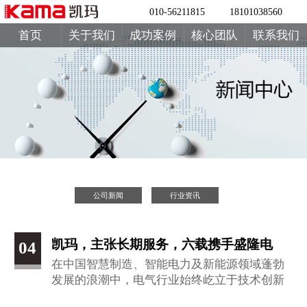
010-56211815
18101038560
首页
关于我们
成功案例
核心团队
联系我们
公司新闻
行业资讯
凯玛，主张长期服务，六载携手盛隆电
04
在中国智慧制造、智能电力及新能源领域蓬勃
气，心态铸就精品
发展的浪潮中，电气行业始终屹立于技术创新
与突破的最前沿，犹如工业与科技发展的强劲