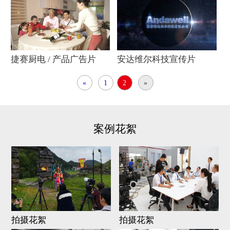
传片
捷赛厨电 / 产品广告片
安达维尔科技宣传片
«
1
2
»
案例花絮
拍摄花絮
拍摄花絮