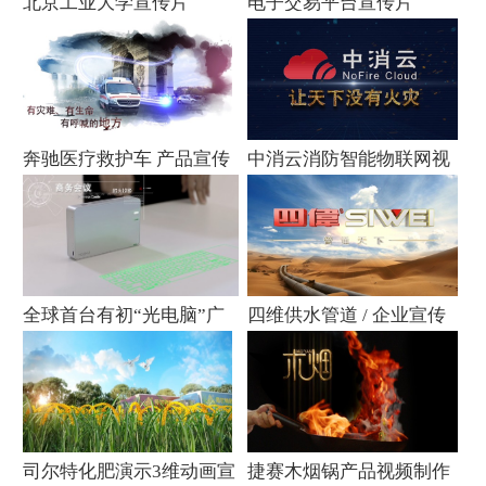
北京工业大学宣传片
电子交易平台宣传片
奔驰医疗救护车 产品宣传
中消云消防智能物联网视
片
频
全球首台有初“光电脑”广
四维供水管道 / 企业宣传
告拍摄
片
司尔特化肥演示3维动画宣
捷赛木烟锅产品视频制作