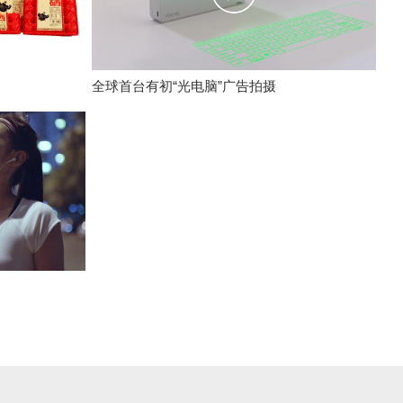
全球首台有初“光电脑”广告拍摄