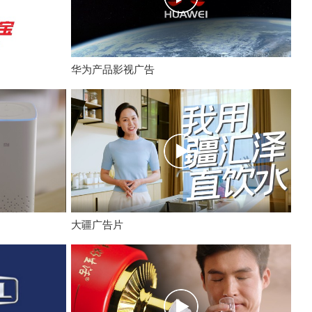
华为产品影视广告
大疆广告片