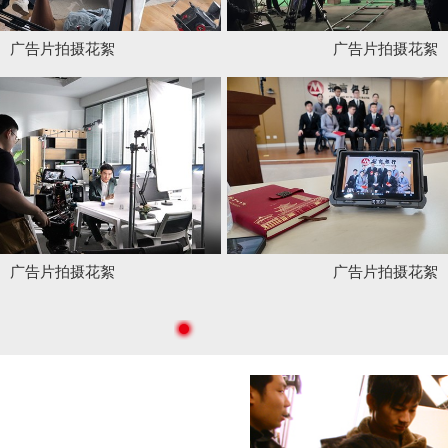
广告片拍摄花絮
广告片拍摄花絮
广告片拍摄花絮
广告片拍摄花絮