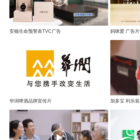
安顿生命预警表TVC广告
妈咪爱 广告片
华润啤酒品牌宣传片
加多宝 利乐