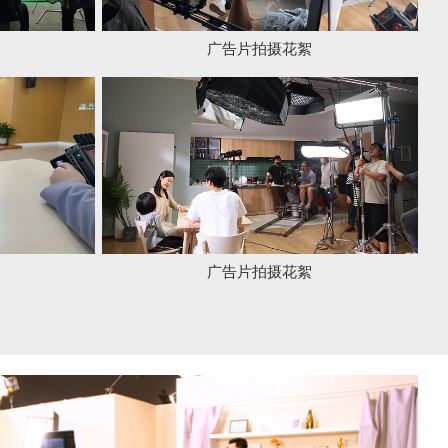
广告片拍摄花絮
广告片拍摄花絮