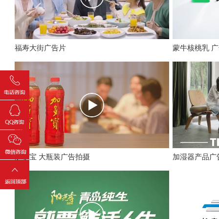
福寿大街广告片
蒙牛核桃乳 
加多宝 大瓶装广告拍摄
加湿器产品广