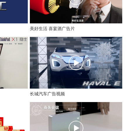
美好生活 喜宴酒广告片
长城汽车广告视频