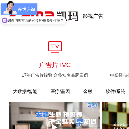
影视广告
也可以拨打：18101038560​了解详情！
您咨询哪方面的宣传片/视频制作呢？
广告片TVC
17年广告片经验,众多知名品牌案例
电影级拍
大数据/智能
医疗/基因
金融
软件/系统