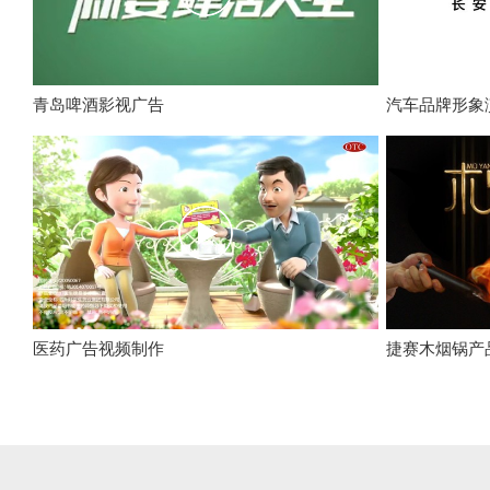
青岛啤酒影视广告
汽车品牌形象
医药广告视频制作
捷赛木烟锅产