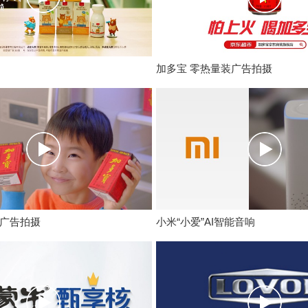
加多宝 零热量装广告拍摄
装广告拍摄
小米“小爱”AI智能音响