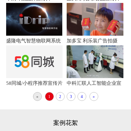
盛隆电气智慧物联网系统
加多宝 利乐装广告拍摄
宣传片
58同城/小程序推荐宣传片
中科汇联人工智能企业宣
传片
«
1
2
3
4
»
案例花絮