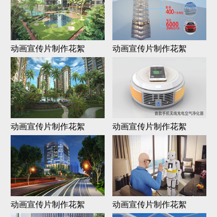
动画宣传片制作花絮
动画宣传片制作花絮
动画宣传片制作花絮
动画宣传片制作花絮
动画宣传片制作花絮
动画宣传片制作花絮