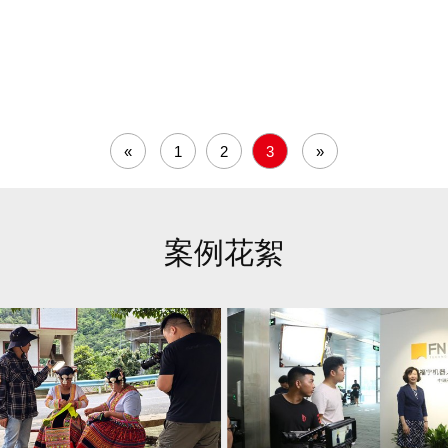
«
1
2
3
»
案例花絮