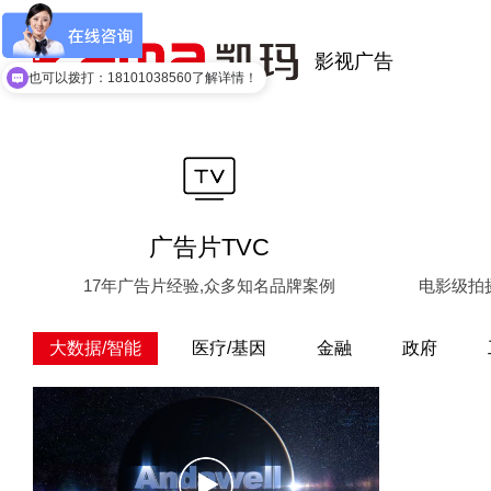
影视广告
也可以拨打：18101038560​了解详情！
广告片TVC
17年广告片经验,众多知名品牌案例
电影级拍
大数据/智能
医疗/基因
金融
政府